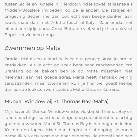
tussen Sicilië en Tunesië in. Hierdoor vind je zowel Italiaanse als
Midden-Ooostere invloeden op de eilanden. De stadjes en
omgeving deden me dan ook echt een beetje denken aan
Israël, maar dan met ‘A little touch of Italy’. Maar omdat het
eiland een tijdje onder Groot-Brittanië viel, vind je hier ook veel
Engelse invloeden terug.
Zwemmen op Malta
Omdat Malta een eiland is, is er dus genoeg kustlijn om te
ontdekken! Als je echt op zoek bent naar zandstranden om
urenlang op te bakken ben je op Malta misschien niet
helemaal aan het goede adres, Malta heeft namelijk weinig
zandstranden, maar zwemmen kun je hier wel goed! Hierbij
dan ook de leukste zwemspots op Malta, Gozo en Comino.
Munxar Window bij St. Thomas Bay (Malta)
Mijn favoriet! Munxar Window vind je vlakbij St. Thomas Bay en
is een prachtige, kalksteenachtige boog die uitkomt in prachtig
groenblauw water. Vanaf St. Thomas Bay is het nog een kleine
10 minuten lopen. Maar dan begint de uitdaging, je moet
namelijk via een soort pad naar beneden klauteren! Loop een