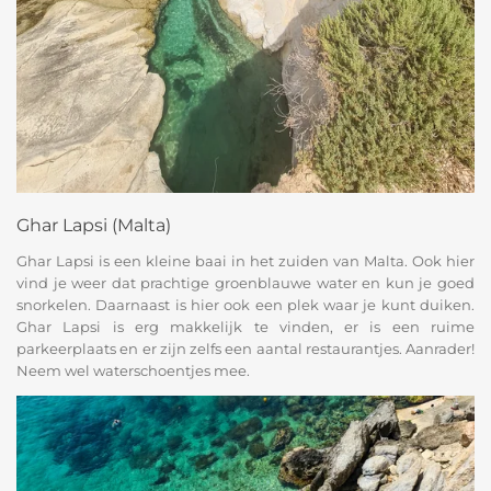
Ghar Lapsi (Malta)
Ghar Lapsi is een kleine baai in het zuiden van Malta. Ook hier
vind je weer dat prachtige groenblauwe water en kun je goed
snorkelen. Daarnaast is hier ook een plek waar je kunt duiken.
Ghar Lapsi is erg makkelijk te vinden, er is een ruime
parkeerplaats en er zijn zelfs een aantal restaurantjes. Aanrader!
Neem wel waterschoentjes mee.