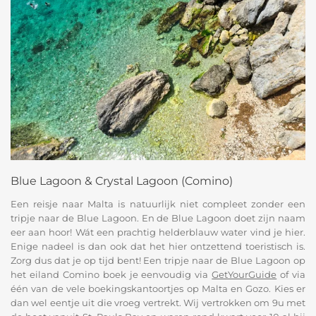
Blue Lagoon & Crystal Lagoon (Comino)
Een reisje naar Malta is natuurlijk niet compleet zonder een
tripje naar de Blue Lagoon. En de Blue Lagoon doet zijn naam
eer aan hoor! Wát een prachtig helderblauw water vind je hier.
Enige nadeel is dan ook dat het hier ontzettend toeristisch is.
Zorg dus dat je op tijd bent! Een tripje naar de Blue Lagoon op
het eiland Comino boek je eenvoudig via
GetYourGuide
of via
één van de vele boekingskantoortjes op Malta en Gozo. Kies er
dan wel eentje uit die vroeg vertrekt. Wij vertrokken om 9u met