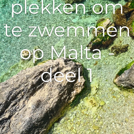
plekken om
te zwemmen
op Malta -
deel 1